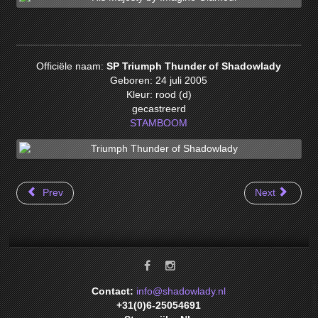
Officiële naam:
SP Triumph Thunder of Shadowlady
Geboren: 24 juli 2005
Kleur: rood (d)
gecastreerd
STAMBOOM
Prev
Next
Contact:
info@shadowlady.nl
+31(0)6-25054691