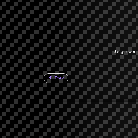
Jagger woon
Prev